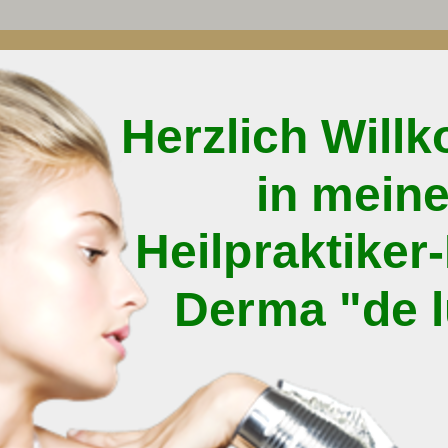
zlich Willk
in meine
lpraktiker-P
erma "de lu