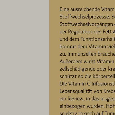
Eine ausreichende Vitami
Stoffwechselprozesse. S
Stoffwechselvorgängen 
der Regulation des Fettst
und dem Funktionserhal
kommt dem Vitamin viel
zu. Immunzellen brauchen
Außerdem wirkt Vitamin C
zellschädigende oder kra
schützt so die Körperzel
Die Vitamin-C-Infusionst
Lebensqualität von Kre
ein Review, in das insge
einbezogen wurden. Hoh
selektiv toxisch auf Tum