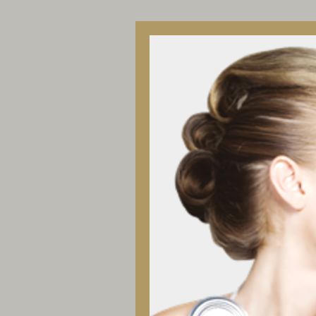
Her
Hei
D