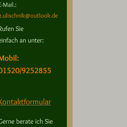
E-Mail.:
k.ulischnik@outlook.de
Rufen Sie
einfach an unter:
Mobil:
01520/9252855
Kontaktformular
Gerne berate ich Sie