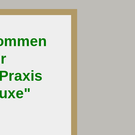
ommen
r
raxis
xe"