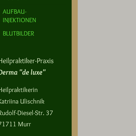
AUFBAU-
INJEKTIONEN
BLUTBILDER
Heilpraktiker-Praxis
Derma "de luxe"
Heilpraktikerin
Katriina Ulischnik
Rudolf-Diesel-Str. 37
71711 Murr